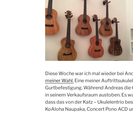
Diese Woche war ich mal wieder bei An
meiner Wahl.
Eine meiner Auftrittsukule
Gurtbefestigung. Während Andreas die O
in seinem Verkaufsraum austoben. Es war
dass das von der Katz – Ukulelentrio b
KoAloha Naupaka, Concert Pono ACD u
Vergleich mit den aktuellen Ukulelen der
scheuen braucht.
Wer den Klang live beurteilen möchte, d