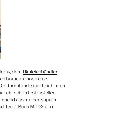
dreas, dem
Ukulelenhändler
len brauchte noch eine
P durchführte durfte ich mich
 sehr schön festzustellen,
estehend aus meiner Sopran
nd Tenor Pono MTDX den
 Spitzen(preis)klasse nicht zu
er sollte die nächste Open